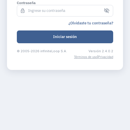
Contraseña
visibility_off
lock
¿Olvidaste tu contraseña?
Iniciar sesión
© 2005-2026 infiniteLoop S.A.
Versión 2.4.0.2
Términos de uso
|
Privacidad